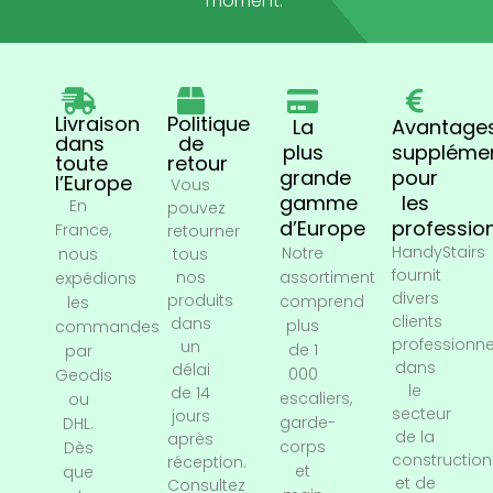
moment.
Livraison
Politique
La
Avantage
dans
de
plus
supplémen
toute
retour
grande
pour
l’Europe
Vous
gamme
les
En
pouvez
d’Europe
professio
France,
retourner
HandyStairs
Notre
nous
tous
fournit
nos
assortiment
expédions
divers
produits
comprend
les
clients
dans
plus
commandes
professionne
un
de 1
par
dans
délai
000
Geodis
le
de 14
escaliers,
ou
secteur
jours
garde-
DHL.
de la
après
corps
Dès
construction
réception.
et
que
et de
Consultez