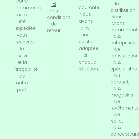
main
votre
la
ici
courante.
commande
distribution.
nos
Nous
aura
Nous
conditions
avons
été
livrons
de
ainsi
expédiée,
notamment
retour.
une
vous
aux
solution
recevrez
entreprises
adaptée
le
de
à
suivi
construction
chaque
et la
aux
situation.
spécialistes
traçabilité
du
de
parquet,
notre
aux
part.
magasins
de
revêtements
de
sol et
aux
concepteurs