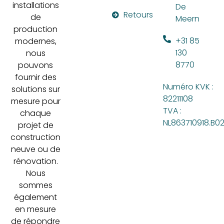
installations
De
Retours
de
Meern
production
+31 85
modernes,
130
nous
8770
pouvons
fournir des
Numéro KVK :
solutions sur
82211108
mesure pour
TVA :
chaque
NL863710918.B0
projet de
construction
neuve ou de
rénovation.
Nous
sommes
également
en mesure
de répondre