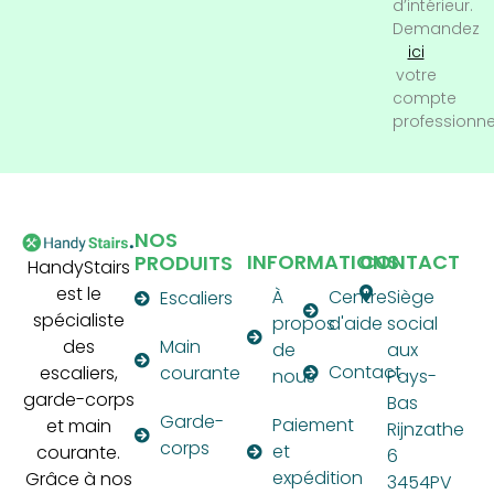
d’intérieur.
Demandez
ici
votre
compte
professionne
NOS
INFORMATIONS
CONTACT
PRODUITS
HandyStairs
est le
À
Centre
Siège
Escaliers
spécialiste
propos
d'aide
social
des
Main
de
aux
Contact
escaliers,
courante
nous
Pays-
garde-corps
Bas
Garde-
Paiement
et main
Rijnzathe
corps
et
courante.
6
expédition
Grâce à nos
3454PV