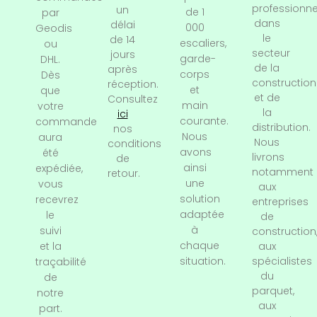
professionne
un
de 1
par
dans
délai
000
Geodis
le
de 14
escaliers,
ou
secteur
jours
garde-
DHL.
de la
après
corps
Dès
construction
réception.
et
que
et de
Consultez
main
votre
la
ici
courante.
commande
distribution.
nos
Nous
aura
Nous
conditions
avons
été
livrons
de
ainsi
expédiée,
notamment
retour.
une
vous
aux
solution
recevrez
entreprises
adaptée
le
de
à
suivi
construction
chaque
et la
aux
situation.
spécialistes
traçabilité
du
de
parquet,
notre
aux
part.