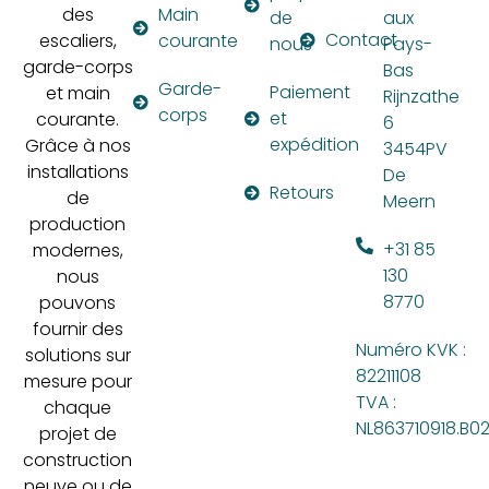
des
Main
de
aux
Contact
escaliers,
courante
nous
Pays-
garde-corps
Bas
Garde-
Paiement
et main
Rijnzathe
corps
et
courante.
6
expédition
Grâce à nos
3454PV
installations
De
Retours
de
Meern
production
+31 85
modernes,
130
nous
8770
pouvons
fournir des
Numéro KVK :
solutions sur
82211108
mesure pour
TVA :
chaque
NL863710918.B0
projet de
construction
neuve ou de