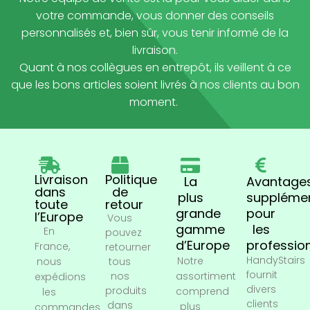
votre commande, vous donner des conseils
personnalisés et, bien sûr, vous tenir informé de la
livraison.
Quant à nos collègues en entrepôt, ils veillent à ce
que les bons articles soient livrés à nos clients au bon
moment.
Livraison
Politique
La
Avantage
dans
de
plus
supplémen
toute
retour
grande
pour
l’Europe
Vous
gamme
les
En
pouvez
d’Europe
professio
France,
retourner
HandyStairs
Notre
nous
tous
fournit
nos
assortiment
expédions
divers
produits
comprend
les
clients
dans
plus
commandes