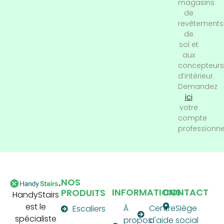
magasins
de
revêtements
de
sol et
aux
concepteurs
d’intérieur.
Demandez
ici
votre
compte
professionne
NOS
INFORMATIONS
CONTACT
PRODUITS
HandyStairs
est le
À
Centre
Siège
Escaliers
spécialiste
propos
d'aide
social