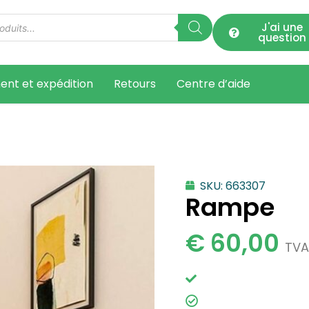
J'ai une
question
ent et expédition
Retours
Centre d’aide
SKU: 663307
Rampe
€
60,00
TVA