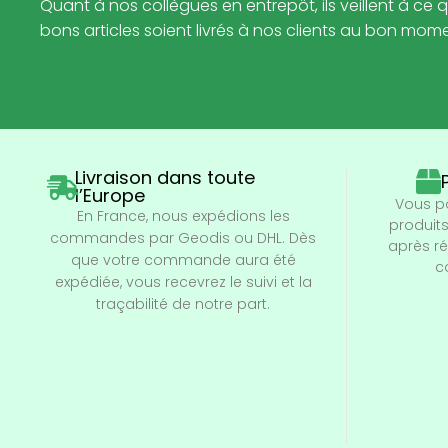
Quant à nos collègues en entrepôt, ils veillent à ce q
bons articles soient livrés à nos clients au bon mom
Livraison dans toute
l’Europe
Vous p
En France, nous expédions les
produits
commandes par Geodis ou DHL. Dès
après r
que votre commande aura été
c
expédiée, vous recevrez le suivi et la
traçabilité de notre part.