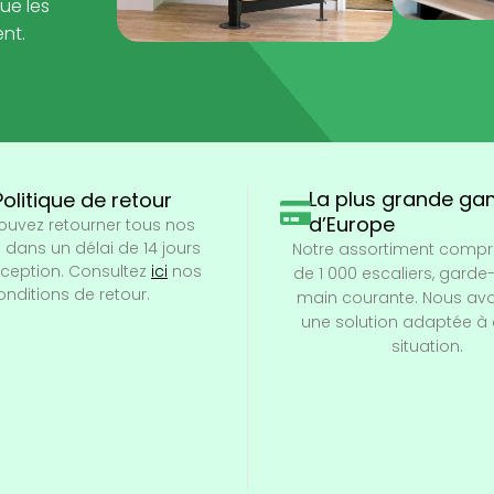
ue les
ent.
La plus grande g
Politique de retour
d’Europe
ouvez retourner tous nos
 dans un délai de 14 jours
Notre assortiment compr
éception. Consultez
ici
nos
de 1 000 escaliers, garde
onditions de retour.
main courante. Nous avo
une solution adaptée à
situation.