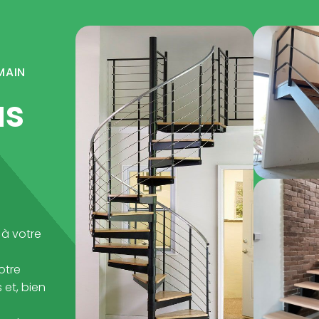
MAIN
us
 à votre
otre
et, bien