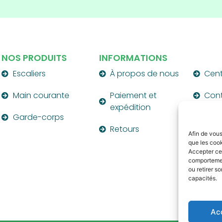
NOS PRODUITS
INFORMATIONS
Escaliers
À propos de nous
Cent
Main courante
Paiement et
Con
expédition
Garde-corps
Retours
Afin de vous
que les cook
Accepter ces
comportement
ou retirer s
capacités.
Ac