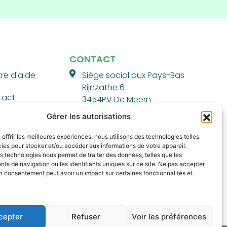
CONTACT
re d'aide
Siège social aux Pays-Bas
Rijnzathe 6
tact
3454PV De Meern
Gérer les autorisations
+31 85 130 8770
 offrir les meilleures expériences, nous utilisons des technologies telles
Numéro KVK : 82211108
ies pour stocker et/ou accéder aux informations de votre appareil.
TVA : NL863710918.B02
 technologies nous permet de traiter des données, telles que les
s de navigation ou les identifiants uniques sur ce site. Ne pas accepter
on consentement peut avoir un impact sur certaines fonctionnalités et
cepter
Refuser
Voir les préférences
0