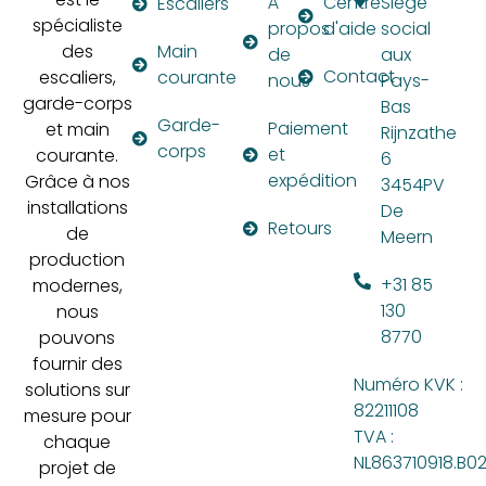
À
Centre
Siège
Escaliers
spécialiste
propos
d'aide
social
des
Main
de
aux
Contact
escaliers,
courante
nous
Pays-
garde-corps
Bas
Garde-
Paiement
et main
Rijnzathe
corps
et
courante.
6
expédition
Grâce à nos
3454PV
installations
De
Retours
de
Meern
production
+31 85
modernes,
130
nous
8770
pouvons
fournir des
Numéro KVK :
solutions sur
82211108
mesure pour
TVA :
chaque
NL863710918.B0
projet de