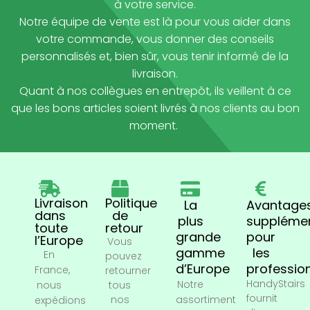
à votre service.
Notre équipe de vente est là pour vous aider dans
votre commande, vous donner des conseils
personnalisés et, bien sûr, vous tenir informé de la
livraison.
Quant à nos collègues en entrepôt, ils veillent à ce
que les bons articles soient livrés à nos clients au bon
moment.
Livraison
Politique
La
Avantage
dans
de
plus
supplémen
toute
retour
grande
pour
l’Europe
Vous
gamme
les
En
pouvez
d’Europe
professio
France,
retourner
HandyStairs
Notre
nous
tous
fournit
nos
assortiment
expédions