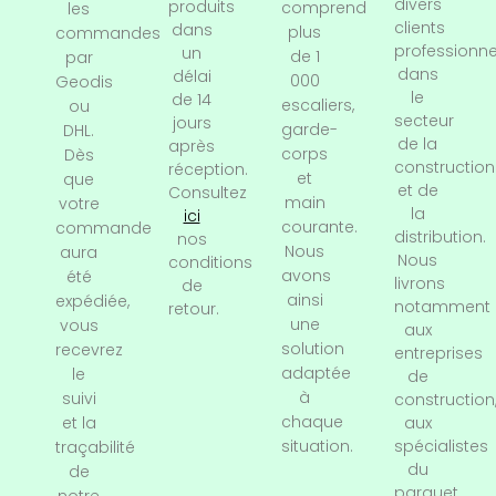
divers
produits
comprend
les
clients
dans
plus
commandes
professionne
un
de 1
par
dans
délai
000
Geodis
le
de 14
escaliers,
ou
secteur
jours
garde-
DHL.
de la
après
corps
Dès
construction
réception.
et
que
et de
Consultez
main
votre
la
ici
courante.
commande
distribution.
nos
Nous
aura
Nous
conditions
avons
été
livrons
de
ainsi
expédiée,
notamment
retour.
une
vous
aux
solution
recevrez
entreprises
adaptée
le
de
à
suivi
construction
chaque
et la
aux
situation.
spécialistes
traçabilité
du
de
parquet,
notre