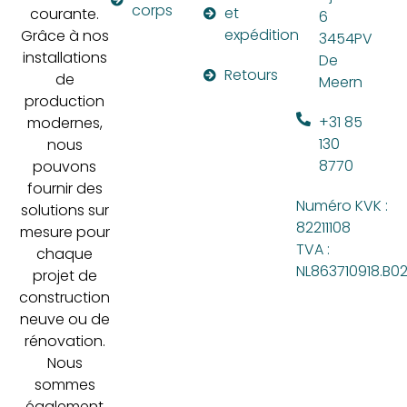
corps
et
courante.
6
expédition
Grâce à nos
3454PV
installations
De
Retours
de
Meern
production
+31 85
modernes,
130
nous
8770
pouvons
fournir des
Numéro KVK :
solutions sur
82211108
mesure pour
TVA :
chaque
NL863710918.B0
projet de
construction
neuve ou de
rénovation.
Nous
sommes
également