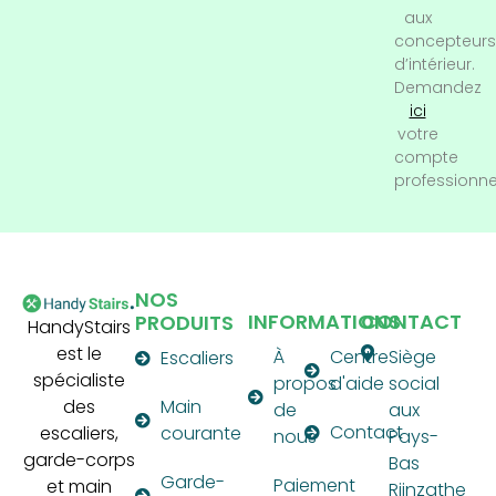
aux
concepteurs
d’intérieur.
Demandez
ici
votre
compte
professionne
NOS
INFORMATIONS
CONTACT
PRODUITS
HandyStairs
est le
À
Centre
Siège
Escaliers
spécialiste
propos
d'aide
social
des
Main
de
aux
Contact
escaliers,
courante
nous
Pays-
garde-corps
Bas
Garde-
Paiement
et main
Rijnzathe