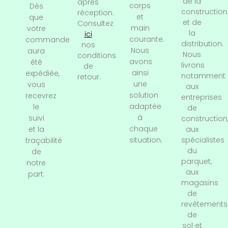
de la
après
corps
Dès
construction
réception.
et
que
et de
Consultez
main
votre
la
ici
courante.
commande
distribution.
nos
Nous
aura
Nous
conditions
avons
été
livrons
de
ainsi
expédiée,
notamment
retour.
une
vous
aux
solution
recevrez
entreprises
adaptée
le
de
à
suivi
construction
chaque
et la
aux
situation.
spécialistes
traçabilité
du
de
parquet,
notre
aux
part.
magasins
de
revêtements
de
sol et