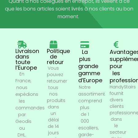
Quant à nos collègues en entrepôt, ils veillent à ce
que les bons articles soient livrés à nos clients au bon
moment.
Livraison
Politique
La
Avantage
dans
de
plus
supplémen
toute
retour
grande
pour
l’Europe
Vous
gamme
les
En
pouvez
d’Europe
professio
France,
retourner
HandyStairs
Notre
nous
tous
fournit
nos
assortiment
expédions
divers
produits
comprend
les
clients
dans
plus
commandes
professionne
un
de 1
par
dans
délai
000
Geodis
le
de 14
escaliers,
ou
secteur
jours
garde-
DHL.