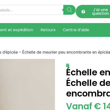
J'ai une
question
ent et expédition
Retours
Centre d’aide
is d’épicéa – Échelle de meunier peu encombrante en épicé
Échelle e
Échelle d
encombra
Vanaf € 1