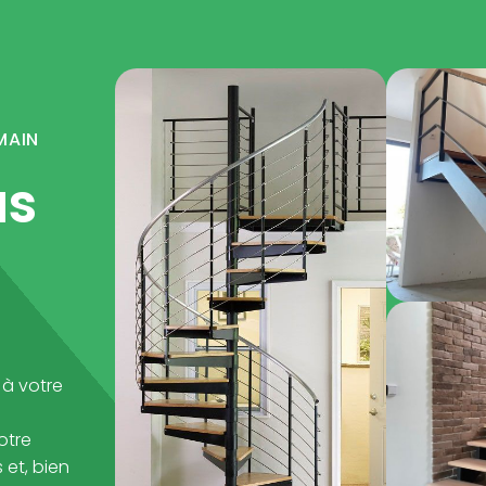
MAIN
us
 à votre
otre
et, bien