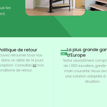
ue les
ent.
La plus grande g
Politique de retour
d’Europe
ouvez retourner tous nos
 dans un délai de 14 jours
Notre assortiment compr
éception. Consultez
ici
nos
de 1 000 escaliers, garde
onditions de retour.
main courante. Nous avo
une solution adaptée à
situation.