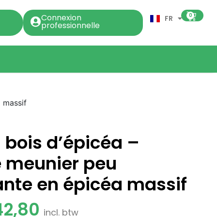
0
Connexion
FR
professionnelle
a massif
n bois d’épicéa –
e meunier peu
nte en épicéa massif
42,80
incl. btw