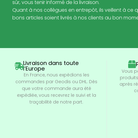
sûr, vous tenir informé de la livraison.
Quant à nos collègues en entrepôt, ils veillent à ce q
bons articles soient livrés à nos clients au bon mom
Livraison dans toute
l’Europe
Vous p
En France, nous expédions les
produits
commandes par Geodis ou DHL. Dès
après r
que votre commande aura été
c
expédiée, vous recevrez le suivi et la
traçabilité de notre part.