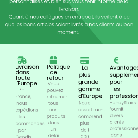
personnalisés et, bien sûr, vous tenir informé de la
livraison.
Quant à nos collègues en entrepôt, ils veillent à ce
que les bons articles soient livrés à nos clients au bon
moment.
Livraison
Politique
La
Avantage
dans
de
plus
supplémen
toute
retour
grande
pour
l’Europe
Vous
gamme
les
En
pouvez
d’Europe
professio
France,
retourner
HandyStairs
Notre
nous
tous
fournit
nos
assortiment
expédions
divers
produits
comprend
les
clients
dans
plus
commandes
professionne
un
de 1
par
dans
délai
000
Geodis