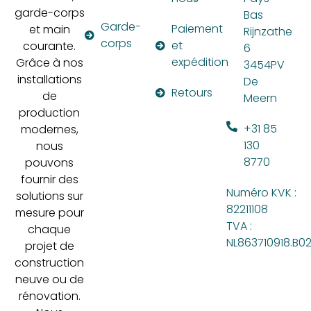
garde-corps
Bas
Garde-
Paiement
et main
Rijnzathe
corps
et
courante.
6
expédition
Grâce à nos
3454PV
installations
De
Retours
de
Meern
production
+31 85
modernes,
130
nous
8770
pouvons
fournir des
Numéro KVK :
solutions sur
82211108
mesure pour
TVA :
chaque
NL863710918.B0
projet de
construction
neuve ou de
rénovation.