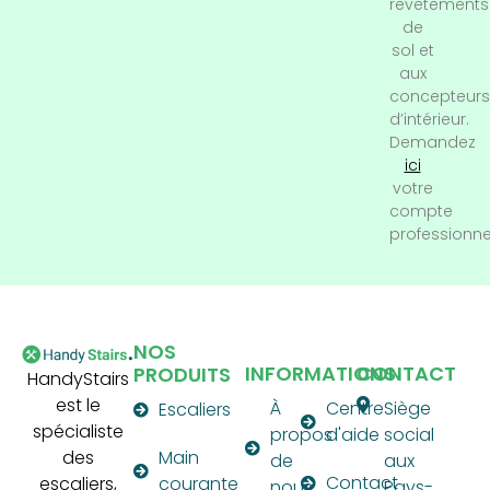
revêtements
de
sol et
aux
concepteurs
d’intérieur.
Demandez
ici
votre
compte
professionne
NOS
INFORMATIONS
CONTACT
PRODUITS
HandyStairs
est le
À
Centre
Siège
Escaliers
spécialiste
propos
d'aide
social
des
Main
de
aux
Contact
escaliers,
courante
nous
Pays-