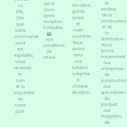
le
de 14
escaliers,
ou
secteur
jours
garde-
DHL.
de la
après
corps
Dès
construction
réception.
et
que
et de
Consultez
main
votre
la
ici
courante.
commande
distribution.
nos
Nous
aura
Nous
conditions
avons
été
livrons
de
ainsi
expédiée,
notamment
retour.
une
vous
aux
solution
recevrez
entreprises
adaptée
le
de
à
suivi
construction
chaque
et la
aux
situation.
spécialistes
traçabilité
du
de
parquet,
notre
aux
part.
magasins
de