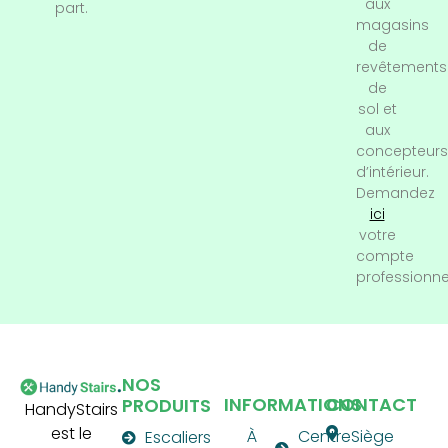
aux
part.
magasins
de
revêtements
de
sol et
aux
concepteurs
d’intérieur.
Demandez
ici
votre
compte
professionne
NOS
INFORMATIONS
CONTACT
PRODUITS
HandyStairs
est le
À
Centre
Siège
Escaliers