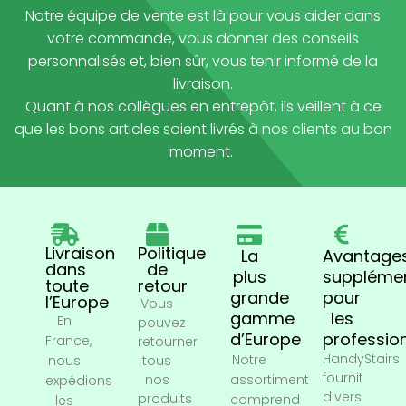
Notre équipe de vente est là pour vous aider dans
votre commande, vous donner des conseils
personnalisés et, bien sûr, vous tenir informé de la
livraison.
Quant à nos collègues en entrepôt, ils veillent à ce
que les bons articles soient livrés à nos clients au bon
moment.
Livraison
Politique
La
Avantage
dans
de
plus
supplémen
toute
retour
grande
pour
l’Europe
Vous
gamme
les
En
pouvez
d’Europe
professio
France,
retourner
HandyStairs
Notre
nous
tous
fournit
nos
assortiment
expédions
divers
produits
comprend
les