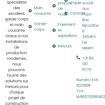
spécialiste
propos
d'aide
social
des
Main
de
aux
Contact
escaliers,
courante
nous
Pays-
garde-corps
Bas
Garde-
Paiement
et main
Rijnzathe
corps
et
courante.
6
expédition
Grâce à nos
3454PV
installations
De
Retours
de
Meern
production
+31 85
modernes,
130
nous
8770
pouvons
fournir des
Numéro KVK :
solutions sur
82211108
mesure pour
TVA :
chaque
NL863710918.B0
projet de
construction