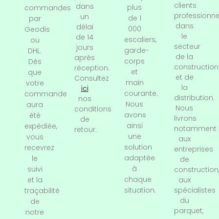
clients
dans
plus
commandes
professionne
un
de 1
par
dans
délai
000
Geodis
le
de 14
escaliers,
ou
secteur
jours
garde-
DHL.
de la
après
corps
Dès
construction
réception.
et
que
et de
Consultez
main
votre
la
ici
courante.
commande
distribution.
nos
Nous
aura
Nous
conditions
avons
été
livrons
de
ainsi
expédiée,
notamment
retour.
une
vous
aux
solution
recevrez
entreprises
adaptée
le
de
à
suivi
construction
chaque
et la
aux
situation.
spécialistes
traçabilité
du
de
parquet,
notre